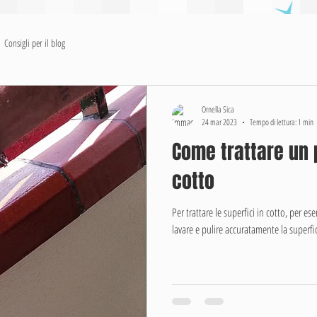
S.O.S SERVIZI
Consigli per il blog
Qualità e professionalità
al tuo serviz
Ornella Sica
24 mar 2023
Tempo di lettura: 1 min
Come trattare un 
cotto
Per trattare le superfici in cotto, per 