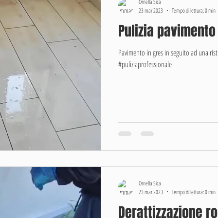
Ornella Sica
23 mar 2023
Tempo di lettura: 0 min
Pulizia pavimento
Pavimento in gres in seguito ad una rist
#puliziaprofessionale
Ornella Sica
23 mar 2023
Tempo di lettura: 0 min
Derattizzazione ro