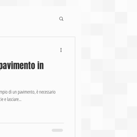
io
pavimento in
esempio di un pavimento, è necessario
lavare e pulire accuratamente la superficie e lasciare...